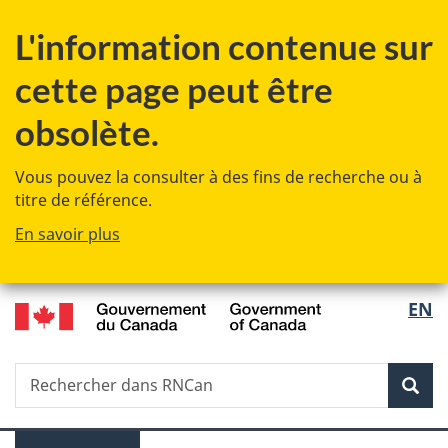
Passer
Passer
L'information contenue sur
au
à
contenu
la
cette page peut être
principal
version
HTML
obsolète.
simplifiée
Vous pouvez la consulter à des fins de recherche ou à
titre de référence.
En savoir plus
/
Sélec
EN
Government
de
of
Canada
Recherche
Rechercher
la
dans
Rech
RNCan
langu