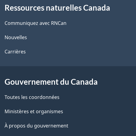
e
i
Ressources naturelles Canada
propos
o
de
Communiquez avec RNCan
n
ce
Nouvelles
site
Carrières
Gouvernement du Canada
Toutes les coordonnées
Ministères et organismes
À propos du gouvernement