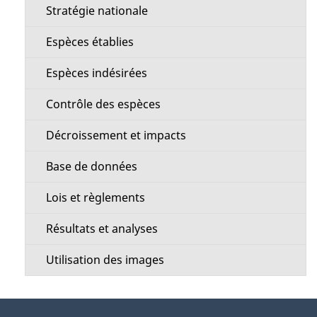
e
i
Stratégie nationale
n
l
Espèces établies
u
s
Espèces indésirées
d
d
Contrôle des espèces
e
e
Décroissement et impacts
l
l
Base de données
a
a
Lois et règlements
s
p
Résultats et analyses
e
a
Utilisation des images
c
g
t
À