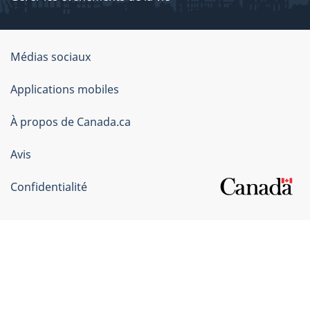
Organisation
Médias sociaux
du
Applications mobiles
gouvernement
du
À propos de Canada.ca
Canada
Avis
Confidentialité