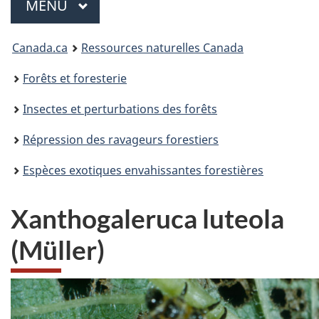
Menu
MENU
PRINCIPAL
Vous
Canada.ca
Ressources naturelles Canada
êtes
Forêts et foresterie
ici
Insectes et perturbations des forêts
:
Répression des ravageurs forestiers
Espèces exotiques envahissantes forestières
Xanthogaleruca luteola
(Müller)