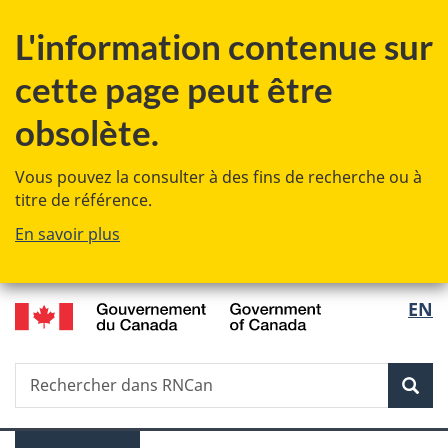
Passer
Passer
L'information contenue sur
au
à
contenu
la
cette page peut être
principal
version
HTML
obsolète.
simplifiée
Vous pouvez la consulter à des fins de recherche ou à
titre de référence.
En savoir plus
/
Sélec
EN
Government
de
of
Canada
Recherche
Rechercher
la
dans
Rech
RNCan
langu