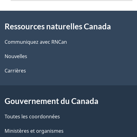
c
g
t
À
e
i
Ressources naturelles Canada
propos
o
de
Communiquez avec RNCan
n
ce
Nouvelles
site
Carrières
Gouvernement du Canada
Toutes les coordonnées
Ministères et organismes