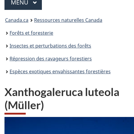
Menu
MENU
PRINCIPAL
Vous
Canada.ca
Ressources naturelles Canada
êtes
Forêts et foresterie
ici
Insectes et perturbations des forêts
:
Répression des ravageurs forestiers
Espèces exotiques envahissantes forestières
Xanthogaleruca luteola
(Müller)