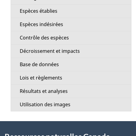
n
l
Espèces établies
u
s
Espèces indésirées
d
d
Contrôle des espèces
e
e
Décroissement et impacts
l
l
Base de données
a
a
Lois et règlements
s
p
Résultats et analyses
e
a
Utilisation des images
c
g
t
À
e