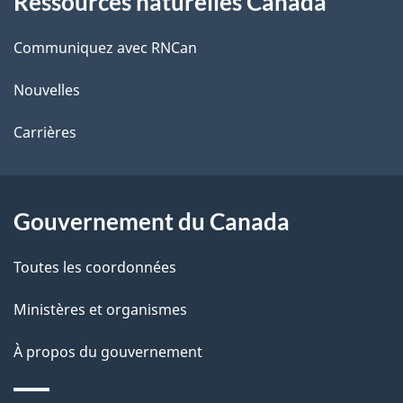
i
Ressources naturelles Canada
propos
o
de
Communiquez avec RNCan
n
ce
Nouvelles
site
Carrières
Gouvernement du Canada
Toutes les coordonnées
Ministères et organismes
À propos du gouvernement