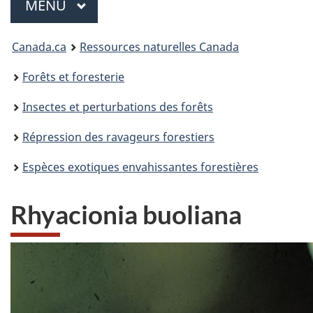
Menu
MENU
PRINCIPAL
Vous
Canada.ca
Ressources naturelles Canada
êtes
Forêts et foresterie
ici
Insectes et perturbations des forêts
:
Répression des ravageurs forestiers
Espèces exotiques envahissantes forestières
Rhyacionia buoliana