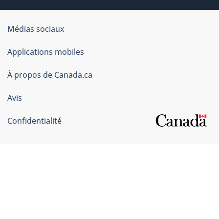
Organisation
Médias sociaux
du
Applications mobiles
gouvernement
du
À propos de Canada.ca
Canada
Avis
Confidentialité