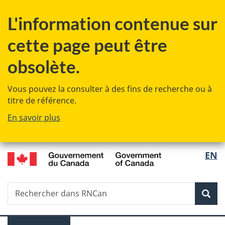
Passer
Passer
L'information contenue sur
au
à
contenu
la
cette page peut être
principal
version
HTML
obsolète.
simplifiée
Vous pouvez la consulter à des fins de recherche ou à
titre de référence.
En savoir plus
/
Sélec
EN
Government
de
of
Canada
Recherche
Rechercher
la
dans
Rech
RNCan
langu