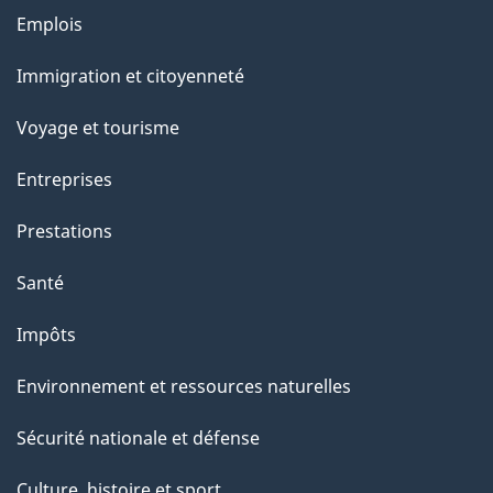
Thèmes
Emplois
et
Immigration et citoyenneté
sujets
Voyage et tourisme
Entreprises
Prestations
Santé
Impôts
Environnement et ressources naturelles
Sécurité nationale et défense
Culture, histoire et sport