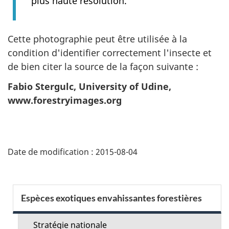
plus haute résolution.
Cette photographie peut être utilisée à la
condition d'identifier correctement l'insecte et
de bien citer la source de la façon suivante :
Fabio Stergulc, University of Udine,
www.forestryimages.org
D
Date de modification :
2015-08-04
é
t
M
Espèces exotiques envahissantes forestières
a
e
i
Stratégie nationale